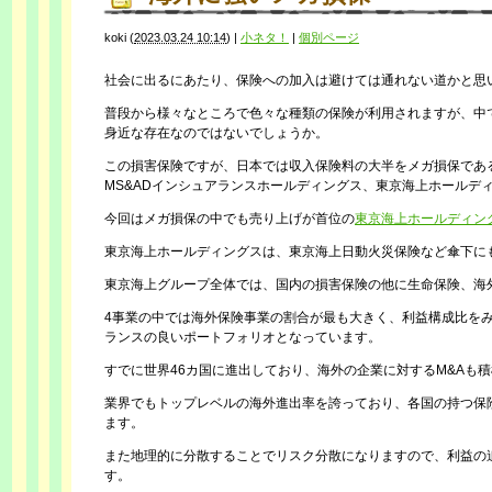
koki
(
2023.03.24 10:14
)
|
小ネタ！
|
個別ページ
社会に出るにあたり、保険への加入は避けては通れない道かと思
普段から様々なところで色々な種類の保険が利用されますが、中
身近な存在なのではないでしょうか。
この損害保険ですが、日本では収入保険料の大半をメガ損保であ
MS&ADインシュアランスホールディングス、東京海上ホールデ
今回はメガ損保の中でも売り上げが首位の
東京海上ホールディン
東京海上ホールディングスは、東京海上日動火災保険など傘下に
東京海上グループ全体では、国内の損害保険の他に生命保険、海
4事業の中では海外保険事業の割合が最も大きく、利益構成比をみる
ランスの良いポートフォリオとなっています。
すでに世界46カ国に進出しており、海外の企業に対するM&Aも
業界でもトップレベルの海外進出率を誇っており、各国の持つ保
ます。
また地理的に分散することでリスク分散になりますので、利益の
す。