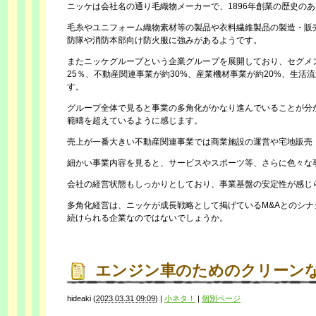
ニッケは会社名の通り毛織物メーカーで、1896年創業の歴史の
毛糸やユニフォーム織物素材等の製品や衣料繊維製品の製造・販
防隊や消防本部向け防火服に強みがあるようです。
またニッケグループという企業グループを展開しており、セグメ
25％、不動産関連事業が約30%、産業機材事業が約20%、生活
す。
グループ全体で見ると事業の多角化がかなり進んでいることが分
範疇を超えているように感じます。
売上が一番大きい不動産関連事業では商業施設の運営や宅地販売
細かい事業内容を見ると、サービスやスポーツ等、さらに色々な
会社の経営状態もしっかりとしており、事業基盤の安定性が感じ
多角化経営は、ニッケが成長戦略として掲げているM&Aとのシ
続けられる企業なのではないでしょうか。
エンジン車のためのクリーン
hideaki
(
2023.03.31 09:09
)
|
小ネタ！
|
個別ページ