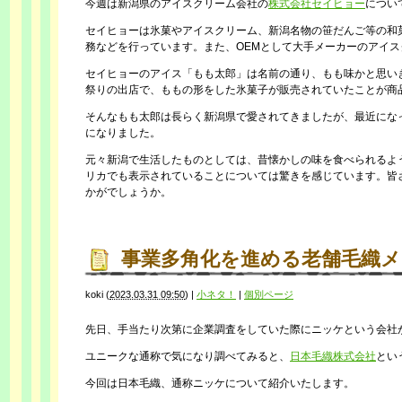
今週は新潟県のアイスクリーム会社の
株式会社セイヒョー
につい
セイヒョーは氷菓やアイスクリーム、新潟名物の笹だんご等の和
務などを行っています。また、OEMとして大手メーカーのアイ
セイヒョーのアイス「もも太郎」は名前の通り、もも味かと思い
祭りの出店で、ももの形をした氷菓子が販売されていたことが商
そんなもも太郎は長らく新潟県で愛されてきましたが、最近にな
になりました。
元々新潟で生活したものとしては、昔懐かしの味を食べられるよ
リカでも表示されていることについては驚きを感じています。皆
かがでしょうか。
事業多角化を進める老舗毛織メ
koki
(
2023.03.31 09:50
)
|
小ネタ！
|
個別ページ
先日、手当たり次第に企業調査をしていた際にニッケという会社
ユニークな通称で気になり調べてみると、
日本毛織株式会社
とい
今回は日本毛織、通称ニッケについて紹介いたします。