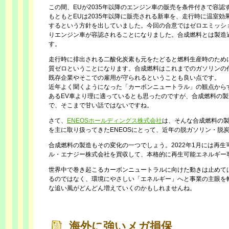
この間、EUが2035年以降のエンジン車の販売を条件付きで容認
もともとEUは2035年以降に販売される新車を、走行時に温室
するという方針を出していました。今回の合意ではゼロエミッシ
りエンジン車が容認されることになりました。合成燃料とは製造
す。
走行時に排出される二酸化炭素も元をたどると燃料生産時のため
質ゼロということになります。合成燃料はこれまでのガソリンの
既存企業やそこでの雇用が守られるということも良い点です。
近年よく聞くようになった「カーボンニュートラル」の観点から
あるEV車より理に適っているとも思ったのですが、合成燃料の
で、そこまで甘い話ではないですね。
さて、
ENEOSホールディングス株式会社
は、そんな合成燃料の
を主に取り扱ってきたENEOSにとって、近年の脱ガソリン・脱
合成燃料の製造もその変化の一つでしょう。2022年1月には再
ル・エナジー株式会社を買収して、本格的に再生可能エネルギー
世界中で巻き起こるカーボンニュートラルに向けた動きは止めて
るのではなく、環境にやさしい「エネルギー」へと事業の主眼を
な追い風がどんどん増えていくのかもしれませんね。
海外に強いメガ損保