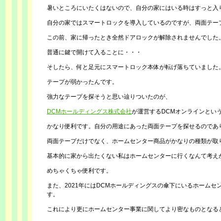
暑いところにいたくはないので、自分の家にはいる時はすっと入
自分の家ではスマートロックを導入しているのですが、両面テー
この前、家に帰ったとき全然ドアロックが解除されませんでした
普通に鍵で開けて入ることに・・・
そしたら、何と足元にスマートロック本体が転げ落ちていました
テープが弱かったんです。
強力なテープを探そうと思い辿りついたのが、
DCMホールディングス株式会社
が運営するDCMオンラインとい
かなり便利です。自分の用途にあった両面テープを探せるのであ
両面テープだけでなく、ホームセンター商品がかなりの種類が取
基本的に家から出たくない私はホームセンターに行くなんて考え
めちゃくちゃ便利です。
また、2021年にはDCMホールディングスの傘下にいるホームセ
す。
これにより更にホームセンター事業に関してより密なものとなる