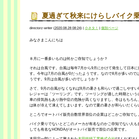
夏過ぎて秋来にけらしバイク
directorz-writer
(
2020.08.28 08:24
)
|
小ネタ！
|
個別ページ
みなさまこんにちは
８月に一番多いものは何かご存知でしょうか？
それは台風です。台風は毎年7月から9月にかけて発生して日本に
す。今年は7月の台風が0だったようです。なので8月が多いので
うです。9月は台風が多いのでしょうか？
さて、9月の台風がなくなれば8月の暑さも和らいで過ごしやす
レジャーは「ツーリング」です。ツーリングが適した時期という
車の排気熱もあり熱中症の危険が高くなりますし、冬はもちろん
は体が冷えて凍えてしまいます。なので夏の暑さが和らいだくら
ところでオートバイ販売台数世界首位の企業はどこかご存知でし
バイク乗りでないとどこのメーカが有名なのかご存知でない人も
しても有名なHONDAがオートバイ販売で首位の企業です。
本田宗一郎によって興された
本田技研工業株式会社
(ほんだぎけ