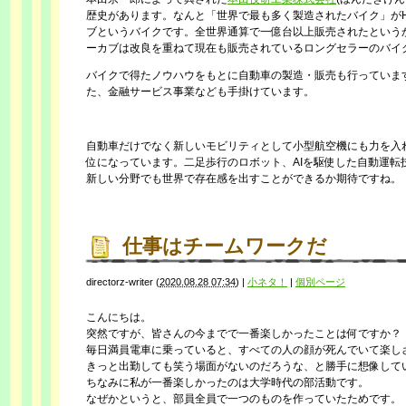
歴史があります。なんと「世界で最も多く製造されたバイク」がH
ブというバイクです。全世界通算で一億台以上販売されたという
ーカブは改良を重ねて現在も販売されているロングセラーのバイ
バイクで得たノウハウをもとに自動車の製造・販売も行っていま
た、金融サービス事業なども手掛けています。
自動車だけでなく新しいモビリティとして小型航空機にも力を入れ
位になっています。二足歩行のロボット、AIを駆使した自動運転
新しい分野でも世界で存在感を出すことができるか期待ですね。
仕事はチームワークだ
directorz-writer
(
2020.08.28 07:34
)
|
小ネタ！
|
個別ページ
こんにちは。
突然ですが、皆さんの今までで一番楽しかったことは何ですか？
毎日満員電車に乗っていると、すべての人の顔が死んでいて楽し
きっと出勤しても笑う場面がないのだろうな、と勝手に想像して
ちなみに私が一番楽しかったのは大学時代の部活動です。
なぜかというと、部員全員で一つのものを作っていたためです。