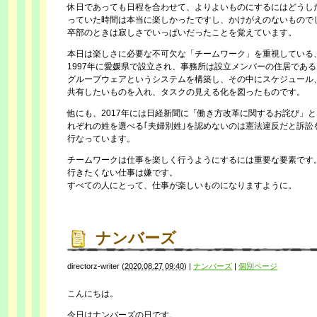
休日であっても日程を合わせて、よりよいものにするにはどうし
っていた時間は本当に楽しかったですし、かけがえのないもので
卒部のときは寂しさでいっぱいだったことを覚えています。
本日は楽しさに必要な不可欠な「チームワーク」を重視している
1997年に愛媛県で設立され、事務所は設立メンバーの住居であ
グループウェアというシステムを構築し、その中にスケジュール
共有したいものを入れ、タスクの見える化を図ったものです。
他にも、2017年には日経新聞に「働き方改革に関するお詫び」
れぞれの姓を選べる｢夫婦別姓｣を認めないのは憲法違反だと訴訟
行なっています。
チームワークは仕事を楽しく行うようにするには重要な要素です
行きたくない仕事は嫌です。
すべての人にとって、仕事が楽しいものになりますように。
ナンバーズ
directorz-writer
(
2020.08.27 09:40
)
|
ナンバーズ
|
個別ページ
こんにちは。
今日はナンバーズの日です。