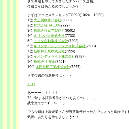
さて今週もやってきましたナンバーズ企画。
今週こそはあたるのでしょうか？！
まずはアクセスランキングTOP10(10/24 – 10/30)
1位
大王製紙株式会社
(3880)
2位
株式会社 JALUX
(2729)
3位
株式会社日立製作所
(6501)
4位
オリンパス株式会社
(7733)
5位
トヨタ自動車株式会社
(7203)
6位
キリンホールディングス株式会社
(2503)
7位
新明和工業株式会社
(7224)
8位
イオンディライト株式会社
(9787)
9位
株式会社 菱食
(7451)
10位
本田技研工業株式会社
(7267)
さて今週の当選番号は・・・
7217
あーーー！！！！！
72で始まる証券番号が２つもあるのに。。。
残念賞です〜(´・ω・｀)
でも今週は上場企業さんが当選番号だったんでちょっと進歩です
気長にあたりを待ちましょう〜！