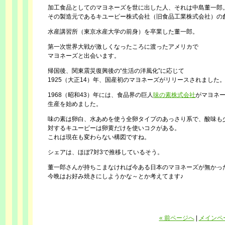
加工食品としてのマヨネーズを世に出した人、それは中島董一郎
その製造元であるキユーピー株式会社（旧食品工業株式会社）の
水産講習所（東京水産大学の前身）を卒業した董一郎。
第一次世界大戦が激しくなったころに渡ったアメリカで
マヨネーズと出会います。
帰国後、関東震災復興後の“生活の洋風化”に応じて
1925（大正14）年、国産初のマヨネーズがリリースされました
1968（昭和43）年には、食品界の巨人
味の素株式会社
がマヨネ
生産を始めました。
味の素は卵白、水あめを使う全卵タイプのあっさり系で、酸味も
対するキユーピーは卵黄だけを使いコクがある。
これは現在も変わらない構図ですね。
シェアは、ほぼ7対3で推移しているそう。
董一郎さんが持ちこまなければ今ある日本のマヨネーズが無かっ
今晩はお好み焼きにしようかな～とか考えてます♪
« 前ページへ
|
メインペ