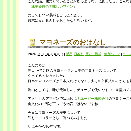
こんな話、他にも聞いたことがあるような、と思ったら、こんな
『
株主優待の美味しいワイン
』
にしてもcava美味しかったなあ。。
週末にまた飲んじゃおうかなと思います♪
マヨネーズのおはなし
intern
(
2011.10.28 03:51
)
|
製品
,
日本初
,
歴史・沿革
|
個別ページ
|
コメ
こんにちは！
先日TVで外国のマヨネーズと日本のマヨネーズについて
やってるのをみました♪
日本のマヨネーズは日本人だけでなく、多くの外国人の方からも
理由としては、味が美味しい、チューブで使いやすい、星型のノ
アメリカのアマゾンでは上位に
キユーピー株式会社
のマヨネーズ
食文化の一部と言っても過言ではないですね。
今日はマヨネーズの歴史について、
私も一マヨラーとして調べてみました！
話は今から90年程前、