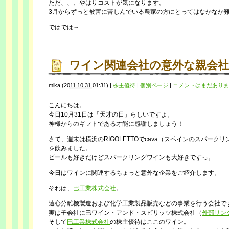
ただ、、、やはりコストが気になります。
3月からずっと被害に苦しんでいる農家の方にとってはなかなか
ではでは～
ワイン関連会社の意外な親会社
mika
(
2011.10.31 01:31
)
|
株主優待
|
個別ページ
|
コメントはまだありま
こんにちは。
今日10月31日は「天才の日」らしいですよ。
神様からのギフトである才能に感謝しましょう！
さて、週末は横浜のRIGOLETTOでcava（スペインのスパーク
を飲みました。
ビールも好きだけどスパークリングワインも大好きですっ。
今日はワインに関連するちょっと意外な企業をご紹介します。
それは、
巴工業株式会社
。
遠心分離機製造および化学工業製品販売などの事業を行う会社で
実は子会社に巴ワイン・アンド・スピリッツ株式会社（
外部リン
そして
巴工業株式会社
の株主優待はここのワイン。