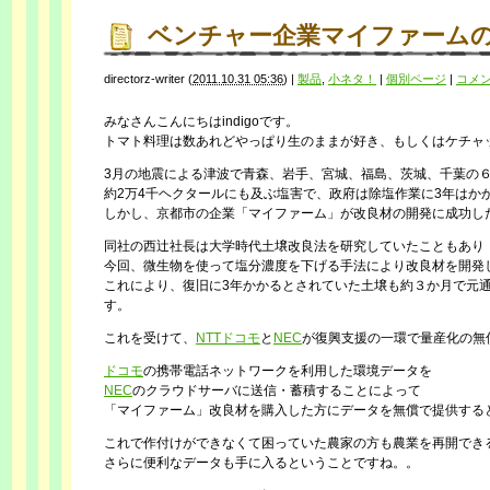
ベンチャー企業マイファーム
directorz-writer
(
2011.10.31 05:36
)
|
製品
,
小ネタ！
|
個別ページ
|
コメ
みなさんこんにちはindigoです。
トマト料理は数あれどやっぱり生のままが好き、もしくはケチャ
3月の地震による津波で青森、岩手、宮城、福島、茨城、千葉の
約2万4千ヘクタールにも及ぶ塩害で、政府は除塩作業に3年はか
しかし、京都市の企業「マイファーム」が改良材の開発に成功し
同社の西辻社長は大学時代土壌改良法を研究していたこともあり
今回、微生物を使って塩分濃度を下げる手法により改良材を開発し
これにより、復旧に3年かかるとされていた土壌も約３か月で元
す。
これを受けて、
NTTドコモ
と
NEC
が復興支援の一環で量産化の無
ドコモ
の携帯電話ネットワークを利用した環境データを
NEC
のクラウドサーバに送信・蓄積することによって
「マイファーム」改良材を購入した方にデータを無償で提供する
これで作付けができなくて困っていた農家の方も農業を再開でき
さらに便利なデータも手に入るということですね。。