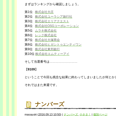
まずはランキングから確認しましょう。
第1位
株式会社大庄
第2位
株式会社ユーラシア旅行社
第3位
株式会社エリアクエスト
第4位
株式会社OSGコーポレーション
第5位
ムラキ株式会社
第6位
レック株式会社
第7位
株式会社大塚商会
第8位
株式会社ヒガシトゥエンティワン
第9位
株式会社東邦銀行
第10位
株式会社エムティーアイ
そして当選番号は………………………
【
9109
】
ということで今回も残念な結果に終わってしまいましたが何とか
それではまた来週です。
ナンバーズ
masayuki
(
2016.09.13 10:50
)
|
ナンバーズ
,
小ネタ！
|
個別ページ