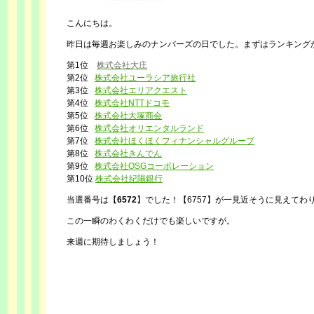
こんにちは。
昨日は毎週お楽しみのナンバーズの日でした。まずはランキング
第1位
株式会社大庄
第2位
株式会社ユーラシア旅行社
第3位
株式会社エリアクエスト
第4位
株式会社NTTドコモ
第5位
株式会社大塚商会
第6位
株式会社オリエンタルランド
第7位
株式会社ほくほくフィナンシャルグループ
第8位
株式会社きんでん
第9位
株式会社OSGコーポレーション
第10位
株式会社紀陽銀行
当選番号は【
6572
】でした！【6757】が一見近そうに見えてわ
この一瞬のわくわくだけでも楽しいですが。
来週に期待しましょう！