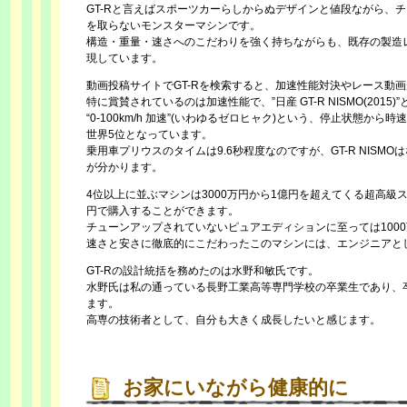
GT-Rと言えばスポーツカーらしからぬデザインと値段ながら、
を取らないモンスターマシンです。
構造・重量・速さへのこだわりを強く持ちながらも、既存の製造
現しています。
動画投稿サイトでGT-Rを検索すると、加速性能対決やレース動
特に賞賛されているのは加速性能で、”日産 GT-R NISMO(2015
“0-100km/h 加速”(いわゆるゼロヒャク)という、停止状態から
世界5位となっています。
乗用車プリウスのタイムは9.6秒程度なのですが、GT-R NISM
が分かります。
4位以上に並ぶマシンは3000万円から1億円を超えてくる超高級
円で購入することができます。
チューンアップされていないピュアエディションに至っては100
速さと安さに徹底的にこだわったこのマシンには、エンジニアと
GT-Rの設計統括を務めたのは水野和敏氏です。
水野氏は私の通っている長野工業高等専門学校の卒業生であり、
ます。
高専の技術者として、自分も大きく成長したいと感じます。
お家にいながら健康的に