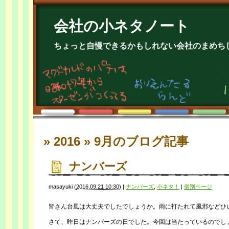
会社の小ネタノート
ちょっと自慢できるかもしれない会社のまめち
» 2016 » 9月
のブログ記事
ナンバーズ
masayuki
(
2016.09.21 10:30
)
|
ナンバーズ
,
小ネタ！
|
個別ページ
皆さん台風は大丈夫でしたでしょうか。雨に打たれて風邪などひ
さて、昨日はナンバーズの日でした。今回は当たっているのでし