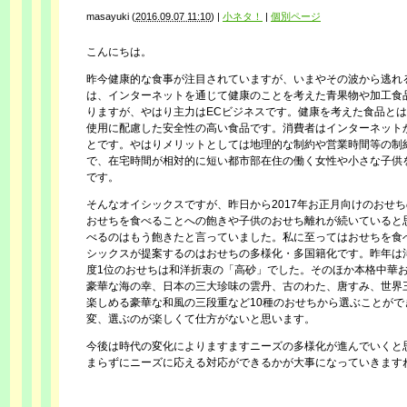
masayuki
(
2016.09.07 11:10
)
|
小ネタ！
|
個別ページ
こんにちは。
昨今健康的な食事が注目されていますが、いまやその波から逃れ
は、インターネットを通じて健康のことを考えた青果物や加工食
りますが、やはり主力はECビジネスです。健康を考えた食品と
使用に配慮した安全性の高い食品です。消費者はインターネット
とです。やはりメリットとしては地理的な制約や営業時間等の制
で、在宅時間が相対的に短い都市部在住の働く女性や小さな子供
です。
そんなオイシックスですが、昨日から2017年お正月向けのおせ
おせちを食べることへの飽きや子供のおせち離れが続いていると
べるのはもう飽きたと言っていました。私に至ってはおせちを食
シックスが提案するのはおせちの多様化・多国籍化です。昨年は
度1位のおせちは和洋折衷の「高砂」でした。そのほか本格中華
豪華な海の幸、日本の三大珍味の雲丹、古のわた、唐すみ、世界
楽しめる豪華な和風の三段重など10種のおせちから選ぶことが
変、選ぶのが楽しくて仕方がないと思います。
今後は時代の変化によりますますニーズの多様化が進んでいくと
ま
らずにニーズに応える対応ができるかが大事になっていきます