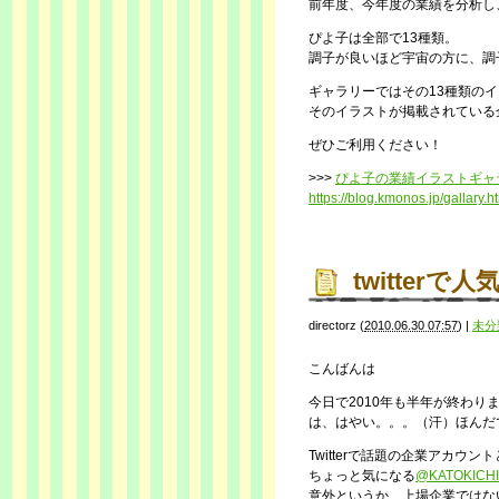
前年度、今年度の業績を分析し
ぴよ子は全部で13種類。
調子が良いほど宇宙の方に、調
ギャラリーではその13種類の
そのイラストが掲載されている
ぜひご利用ください！
>>>
ぴよ子の業績イラストギャ
https://blog.kmonos.jp/gallary.h
twitter
directorz
(
2010.06.30 07:57
)
|
未分
こんばんは
今日で2010年も半年が終わり
は、はやい。。。（汗）ほんだ
Twitterで話題の企業アカウ
ちょっと気になる
@KATOKICHIc
意外というか、上場企業ではな