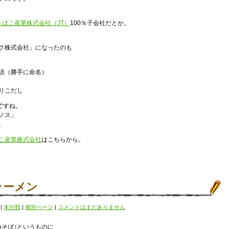
たばこ産業株式会社（JT）
100％子会社だとか。
ク株式会社」になったのも
語（勝手に命名）
りこだし
ですね。
ノス」
。
こ産業株式会社
はこちらから。
ラーメン
)
|
未分類
|
個別ページ
|
コメントはまだありません
油そば｣というものに