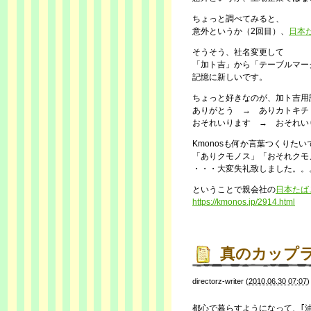
ちょっと調べてみると、
意外というか（2回目）、
日本
そうそう、社名変更して
「加ト吉」から「テーブルマー
記憶に新しいです。
ちょっと好きなのが、加ト吉用
ありがとう → ありカトキチ
おそれいります → おそれい
Kmonosも何か言葉つくりたい
「ありクモノス」「おそれクモ
・・・大変失礼致しました。。
ということで親会社の
日本たば
https://kmonos.jp/2914.html
真のカップ
directorz-writer
(
2010.06.30 07:07
都心で暮らすようになって、｢