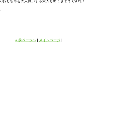
のおもちゃを大人買いする大人も出てきそうですね！！
↓
« 前ページへ
|
メインページ
|