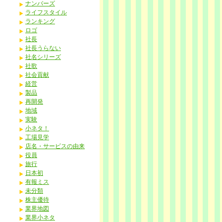
ナンバーズ
ライフスタイル
ランキング
ロゴ
社長
社長うらない
社名シリーズ
社歌
社会貢献
経営
製品
再開発
地域
実験
小ネタ！
工場見学
店名・サービスの由来
役員
旅行
日本初
有報ミス
未分類
株主優待
業界地図
業界小ネタ