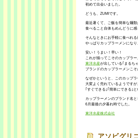
初めて出会いました。
どうも、ZUMIです。
最近暑くて、ご飯を簡単な麺類
食べること自体もめんどうに感
そんなときにお手軽に食べれる
やっぱりカップラーメンになり
安い！うまい！早い！
これが揃ってこそのカップラー
東洋水産
が出している｢まるち
ブランドのカップラーメンこそ
なぜかというと、このカップラ
大変よく売れているようですが
｢すぐできる｣｢簡単にできる｣
カップラーメンのブランド名と
6月最後の夕暮れ時でした。
東洋水産株式会社
アソビグリ