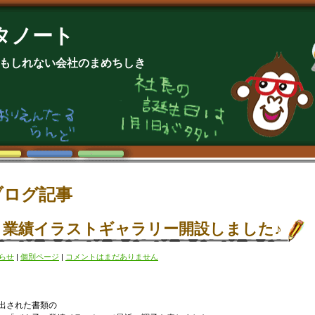
タノート
もしれない会社のまめちしき
ブログ記事
】業績イラストギャラリー開設しました♪
らせ
|
個別ページ
|
コメントはまだありません
。
出された書類の