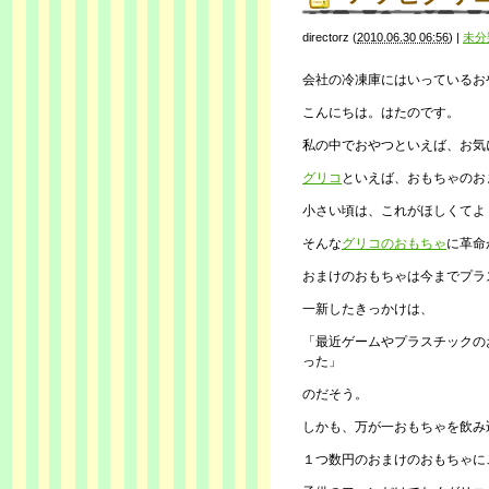
directorz
(
2010.06.30 06:56
)
|
未分
会社の冷凍庫にはいっているお
こんにちは。はたのです。
私の中でおやつといえば、お気
グリコ
といえば、おもちゃのお
小さい頃は、これがほしくてよ
そんな
グリコのおもちゃ
に革命
おまけのおもちゃは今までプラ
一新したきっかけは、
「最近ゲームやプラスチックの
った」
のだそう。
しかも、万が一おもちゃを飲み
１つ数円のおまけのおもちゃに