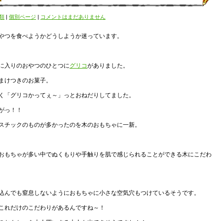
類
|
個別ページ
|
コメントはまだありません
やつを食べようかどうしようか迷っています。
に入りのおやつのひとつに
グリコ
がありました。
まけつきのお菓子。
く「グリコかってぇ～」っとおねだりしてました。
がっ！！
スチックのものが多かったのを木のおもちゃに一新。
おもちゃが多い中でぬくもりや手触りを肌で感じられることができる木にこだわ
込んでも窒息しないようにおもちゃに小さな空気穴もつけているそうです。
これだけのこだわりがあるんですね～！