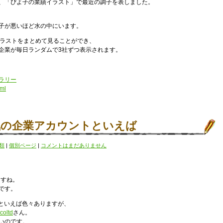
、「ぴよ子の業績イラスト」で最近の調子を表しました。
子が悪いほど水の中にいます。
イラストをまとめて見ることができ、
企業が毎日ランダムで3社ずつ表示されます。
ラリー
tml
で人気の企業アカウントといえば
類
|
個別ページ
|
コメントはまだありません
ますね。
です。
ントといえば色々ありますが、
oltd
さん。
いのです。