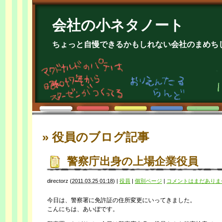
会社の小ネタノート
ちょっと自慢できるかもしれない会社のまめち
» 役員
のブログ記事
警察庁出身の上場企業役員
directorz
(
2011.03.25 01:18
)
|
役員
|
個別ページ
|
コメントはまだありま
今日は、警察署に免許証の住所変更にいってきました。
こんにちは、あいぼです。