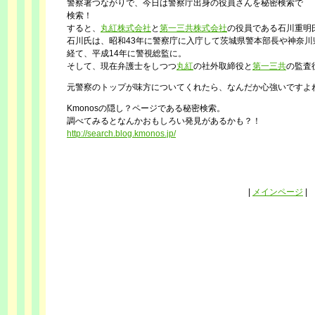
警察署つながりで、今日は警察庁出身の役員さんを秘密検索で
検索！
すると、
丸紅株式会社
と
第一三共株式会社
の役員である石川重明
石川氏は、昭和43年に警察庁に入庁して茨城県警本部長や神奈川
経て、平成14年に警視総監に。
そして、現在弁護士をしつつ
丸紅
の社外取締役と
第一三共
の監査
元警察のトップが味方についてくれたら、なんだか心強いですよ
Kmonosの隠し？ページである秘密検索。
調べてみるとなんかおもしろい発見があるかも？！
http://search.blog.kmonos.jp/
|
メインページ
|