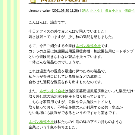
directorz-writer
(
2011.08.30 11:26
)
|
製品
,
小ネタ！
,
業界小ネタ
|
個別ペ
こんばんは。諭吉です。
今日オフィスの外で赤とんぼが飛んでいました!
暑さは残っていますが、少し秋の気配を感じました。
さて、今日ご紹介する企業は
ネポン株式会社
です。
コチラの企業は施設園芸用温風暖房機・施設園芸用ヒートポンプ
という普段聞きなれない製品を扱っています。
一体どんな製品なのでしょうか。
これは温室内の温度を最適に保つための製品で、
私たちが普段口にしている野菜などの成長に
合わせた適切な温度を作り出すものなのです。
また、
ネポン株式会社
は施設園芸用温風暖房機といった製品だけ
取り外し式の温水洗浄便座も取り扱っています。
こちらは家庭用ですが、公園や公共施設のトイレも
取り扱っており、不特定多数の人が利用する公共下水道が
ない地域にも設置ができるというのですから驚きです。
ネポン株式会社
は私たちの生活の縁の下の力持ちのような
企業という印象を持ちました。