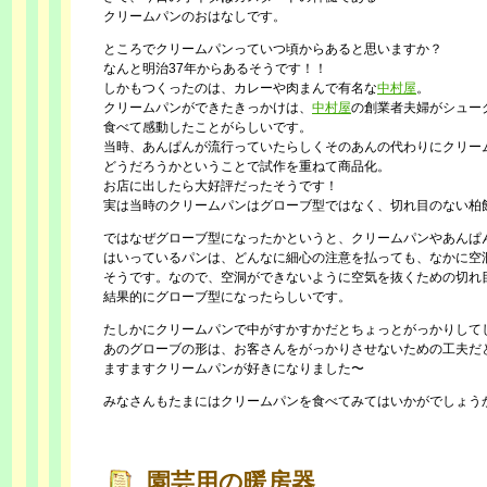
クリームパンのおはなしです。
ところでクリームパンっていつ頃からあると思いますか？
なんと明治37年からあるそうです！！
しかもつくったのは、カレーや肉まんで有名な
中村屋
。
クリームパンができたきっかけは、
中村屋
の創業者夫婦がシュー
食べて感動したことがらしいです。
当時、あんぱんが流行っていたらしくそのあんの代わりにクリー
どうだろうかということで試作を重ねて商品化。
お店に出したら大好評だったそうです！
実は当時のクリームパンはグローブ型ではなく、切れ目のない柏
ではなぜグローブ型になったかというと、クリームパンやあんぱん
はいっているパンは、どんなに細心の注意を払っても、なかに空
そうです。なので、空洞ができないように空気を抜くための切れ
結果的にグローブ型になったらしいです。
たしかにクリームパンで中がすかすかだとちょっとがっかりして
あのグローブの形は、お客さんをがっかりさせないための工夫だ
ますますクリームパンが好きになりました〜
みなさんもたまにはクリームパンを食べてみてはいかがでしょう
園芸用の暖房器