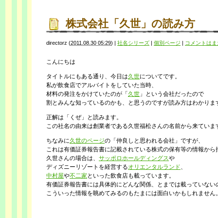
株式会社「久世」の読み方
directorz
(
2011.08.30 05:29
)
|
社名シリーズ
|
個別ページ
|
コメントはま
こんにちは
タイトルにもある通り、今日は
久世
についてです。
私が飲食店でアルバイトをしていた当時、
材料の発注をかけていたのが「
久世
」という会社だったので
割とみんな知っているのかも、と思うのですが読み方はわかりま
正解は「くぜ」と読みます。
この社名の由来は創業者である久世福松さんの名前から来ていま
ちなみに
久世のページ
の「仲良しと思われる会社」ですが、
これは有価証券報告書に記載されている株式の保有等の情報から
久世さんの場合は、
サッポロホールディングス
や
ディズニーリゾートを経営する
オリエンタルランド
、
中村屋
や
不二家
といった飲食店も載っています。
有価証券報告書には具体的にどんな関係、とまでは載っていない
こういった情報を眺めてみるのもたまには面白いかもしれません