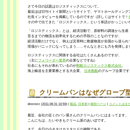
さて今日の話題はロジスティックスについて。
最近ほぼ日刊イトイ新聞というサイトで、ヤマトホールディング
社長インタビューを掲載しているのですが（詳しくはサイトで！
その中で出てきた「ロジスティックス」という単語がかっこいい
「ロジスティックス」とは、経済活動で、原材料の調達から生産
至るまでの物流を効率化するための手段のことなのですが、
経済活動だけでなく、例えば災害時に救援物資が全国から送られ
現場がパニックになってしまう……そんなときにも力を発揮しま
ロジスティックスに関係する会社はたくさんあるのですが、
（主に
フォワーダー業界
の企業などですね）
社名にもそれが表れているのが
郵船ロジスティクス株式会社
。
海上輸送を主要業務とする大企業、
日本郵船
のグループ企業です
クリームパンはなぜグローブ
directorz
(
2011.08.31 10:59
)
|
製品
,
日本初
|
個別ページ
|
コメントはま
最近、会社の近くのパン屋さんのクリームパンにはまってます。
こんにちは、たいやきもクリーム派のあいぼです。
さて、今日の小ネタはカスタードの神髄である