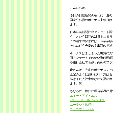
こんにちは。
今日の日経新聞の朝刊に、夏の
国家公務員のボーナス支給日は
ます。
日本経済新聞社のアンケート調
う」という回答の18%を上回
この結果の背景には、企業業績
それに伴う今夏の支出額の見通
ボーナスはまとまった出費に充
同アンケートでの使い道(複数
各旅行会社でも少し高めのプラ
皆さんは、今度のボーナスをど
上記のように旅行に行く方はも
私はまだ入社半年なので夏のボ
ます。笑
ちなみに、旅行代理店業界に属
エイチ・アイ・エス
KNT-CTホールディングス
ユーラシア旅行社
ニッコウトラベル