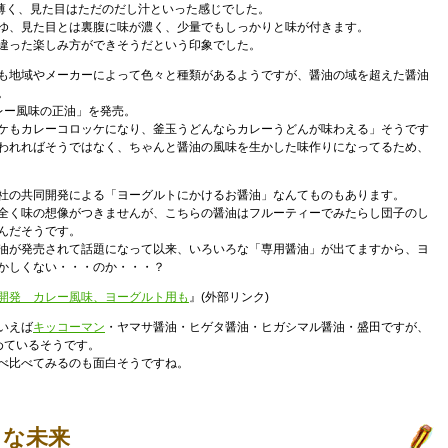
と薄く、見た目はただのだし汁といった感じでした。
ゆ、見た目とは裏腹に味が濃く、少量でもしっかりと味が付きます。
違った楽しみ方ができそうだという印象でした。
も地域やメーカーによって色々と種類があるようですが、醤油の域を超えた醤油
。
レー風味の正油」を発売。
ケもカレーコロッケになり、釜玉うどんならカレーうどんが味わえる」そうです
われればそうではなく、ちゃんと醤油の風味を生かした味作りになってるため、
社の共同開発による「ヨーグルトにかけるお醤油」なんてものもあります。
全く味の想像がつきませんが、こちらの醤油はフルーティーでみたらし団子のし
んだそうです。
油が発売されて話題になって以来、いろいろな「専用醤油」が出てますから、ヨ
かしくない・・・のか・・・？
開発 カレー風味、ヨーグルト用も
』(外部リンク)
いえば
キッコーマン
・ヤマサ醤油・ヒゲタ醤油・ヒガシマル醤油・盛田ですが、
めているそうです。
べ比べてみるのも面白そうですね。
々な未来