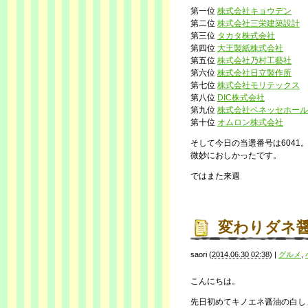
第一位
株式会社キョウデン
第二位
株式会社三栄建築設計
第三位
タカタ株式会社
第四位
大王製紙株式会社
第五位
株式会社乃村工藝社
第六位
株式会社日立製作所
第七位
株式会社モリテックス
第八位
DIC株式会社
第九位
株式会社ベネッセホール
第十位
オムロン株式会社
そして今日の当選番号は6041
微妙におしかったです。
ではまた来週
変わりダネ
saori
(
2014.06.30 02:38
)
|
グルメ
,
こんにちは。
先日初めてキノエネ醤油の白し