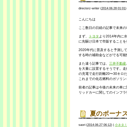
directorz-writer
(
2014.06.28 01:01
こんにちは
ここ数日の日経の記事で未来の
まず、
トヨタ
より2014年内
に先駆け日本で市販することを
2020年代に普及すると予測
する時の補助金などがでる可能
また違う記事では、
三井不動産
を大量に設置するそうです。走
の充電で走行距離20〜30キロ
これまでの化石燃料のガソリン
前者の記事は今後の未来の車に
リッドカーに関してのインフラ
夏のボーナ
saori
(
2014.06.27 06:12
)
|
小ネタ