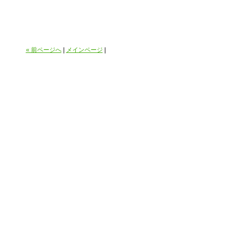
« 前ページへ
|
メインページ
|