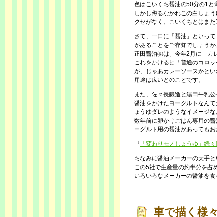
色はこいくち醤油の50分の1
しかし侮るなかれこの白しょう
クセがなく、こいくちとはまた
さて、一口に「醤油」といって
があることをご存知でしょうか
正田醤油㈱は、今年2月に「カ
これをかけると「普通のコロッ
が、じゃあカレーソースかとい
用途は広いとのことです。
また、佐々長醸造と湯田牛乳公
醤油をかけたヨーグルトなんて
ょうゆダレのようなイメージな
数年前に卵かけごはん専用の醤
ーグルト用の醤油があってもお
『
「変わりモノしょうゆ」続々
ちなみに醤油メーカーの大手と
この5社で生産量の約半分を占
いろいろなメーカーの醤油を食
車で描く様