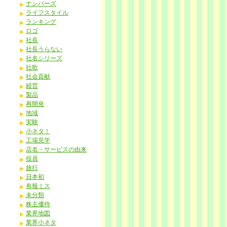
ナンバーズ
ライフスタイル
ランキング
ロゴ
社長
社長うらない
社名シリーズ
社歌
社会貢献
経営
製品
再開発
地域
実験
小ネタ！
工場見学
店名・サービスの由来
役員
旅行
日本初
有報ミス
未分類
株主優待
業界地図
業界小ネタ