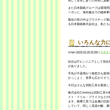
用して非常に多くの分野に貢献
また日本製紙グループは環境問
ーガンに、海外拠点での植林事
最近の世の中はプラスチック製
る日本製紙株式会社は、私たち
いろんな力
ryoga
(
2025.02.28 02:06
)
|
小ネタ
自分はITエンジニアとして現
がありました。
手先が不器用かつ発想力も貧弱
かっこよく、世界も広がりそう
今日はそんな切削工具を製造し
株式会社Cominixは切削工
イト・ドリル・フライスなどの
ます。耐摩工具では金属の圧延
していて、同じく高温や酸、腐