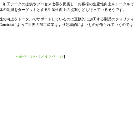
、加工データの提供やプロセス改善を提案し、お客様の生産性向上をトータルで
体の削減をターゲットとする生産性向上の提案なども行っているそうです。
性の向上をトータルでサポートしているのは直接的に加工する製品のクォリティ
ominixによって世界の加工産業はより効率的によいものが作られていくのでは
« 前ページへ
|
メインページ
|