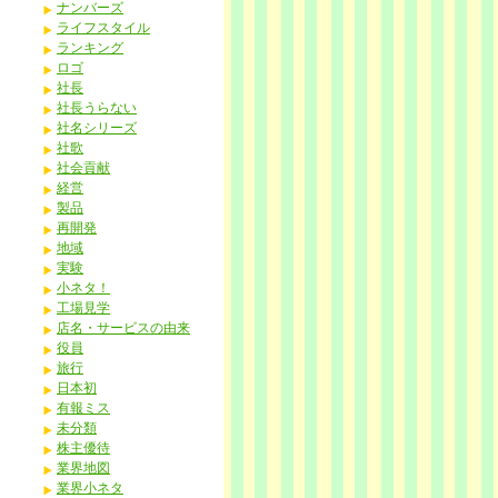
ナンバーズ
ライフスタイル
ランキング
ロゴ
社長
社長うらない
社名シリーズ
社歌
社会貢献
経営
製品
再開発
地域
実験
小ネタ！
工場見学
店名・サービスの由来
役員
旅行
日本初
有報ミス
未分類
株主優待
業界地図
業界小ネタ