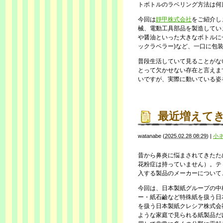
トボトルのラベリング方法は何
今回は
靜甲株式会社
をご紹介し
械、電動工具部品を製造してい
や醤油といった大きなボトルに
ックラベラー)など、一口に包
普段生活していて見ることがな
とって欠かせない存在と言えま
いですが、実際に動いている姿
最近増えて
watanabe
(
2025.02.28 08:29
)
|
小
昔から鼻炎に悩まされてきたた
花粉症は持っていません）。テ
入する製品のメーカーについて
今回は、日本製紙グループの中
ー・紙石鹼など特殊紙を扱う日
を扱う日本製紙クレシア株式会
ような家庭で見られる紙製品だ