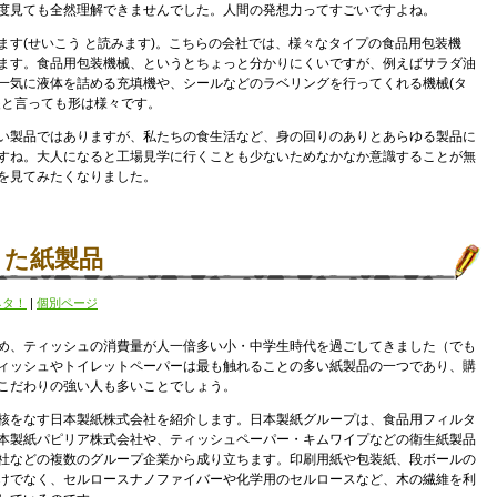
度見ても全然理解できませんでした。人間の発想力ってすごいですよね。
ます(せいこう と読みます)。こちらの会社では、様々なタイプの食品用包装機
ます。食品用包装機械、というとちょっと分かりにくいですが、例えばサラダ油
一気に液体を詰める充填機や、シールなどのラベリングを行ってくれる機械(タ
装と言っても形は様々です。
い製品ではありますが、私たちの食生活など、身の回りのありとあらゆる製品に
すね。大人になると工場見学に行くことも少ないためなかなか意識することが無
を見てみたくなりました。
きた紙製品
ネタ！
|
個別ページ
め、ティッシュの消費量が人一倍多い小・中学生時代を過ごしてきました（でも
ィッシュやトイレットペーパーは最も触れることの多い紙製品の一つであり、購
こだわりの強い人も多いことでしょう。
核をなす日本製紙株式会社を紹介します。日本製紙グループは、食品用フィルタ
本製紙パピリア株式会社や、ティッシュペーパー・キムワイプなどの衛生紙製品
社などの複数のグループ企業から成り立ちます。印刷用紙や包装紙、段ボールの
けでなく、セルロースナノファイバーや化学用のセルロースなど、木の繊維を利