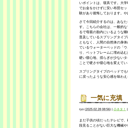
いポイントは、寝具です。大学
でお金をかけずに安い布団セッ
験があり後悔しております。や
さて今回紹介するのは、あなた
す。こちらの会社は、一般的な
るで母親の胎内にいるような睡
普及しているスプリングタイプ
ともなく、人間の自然体の身体
ているウォーターベッドの「ウ
り、ベットフレームに埋め込む
硬い寝心地、揺らぎが少ないタ
ことで硬さや寝心地を変えてい
スプリングタイプのベッドでも
に戻ったような安心感を味わえ
一気に充填
ryo
(
2025.02.28 08:56
)
|
小ネタ！
まだ子供の頃だったテレビで、
段見ることがない巨大な機械や