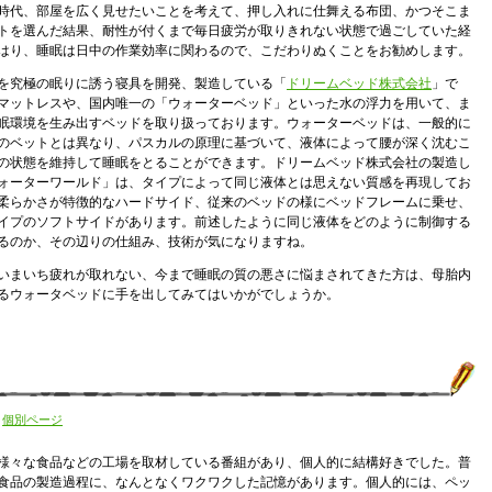
時代、部屋を広く見せたいことを考えて、押し入れに仕舞える布団、かつそこま
トを選んだ結果、耐性が付くまで毎日疲労が取りきれない状態で過ごしていた経
はり、睡眠は日中の作業効率に関わるので、こだわりぬくことをお勧めします。
を究極の眠りに誘う寝具を開発、製造している「
ドリームベッド株式会社
」で
マットレスや、国内唯一の「ウォーターベッド」といった水の浮力を用いて、ま
眠環境を生み出すベッドを取り扱っております。ウォーターベッドは、一般的に
のベットとは異なり、パスカルの原理に基づいて、液体によって腰が深く沈むこ
の状態を維持して睡眠をとることができます。ドリームベッド株式会社の製造し
ォーターワールド」は、タイプによって同じ液体とは思えない質感を再現してお
柔らかさが特徴的なハードサイド、従来のベッドの様にベッドフレームに乗せ、
イプのソフトサイドがあります。前述したように同じ液体をどのように制御する
るのか、その辺りの仕組み、技術が気になりますね。
いまいち疲れが取れない、今まで睡眠の質の悪さに悩まされてきた方は、母胎内
るウォータベッドに手を出してみてはいかがでしょうか。
|
個別ページ
様々な食品などの工場を取材している番組があり、個人的に結構好きでした。普
食品の製造過程に、なんとなくワクワクした記憶があります。個人的には、ペッ