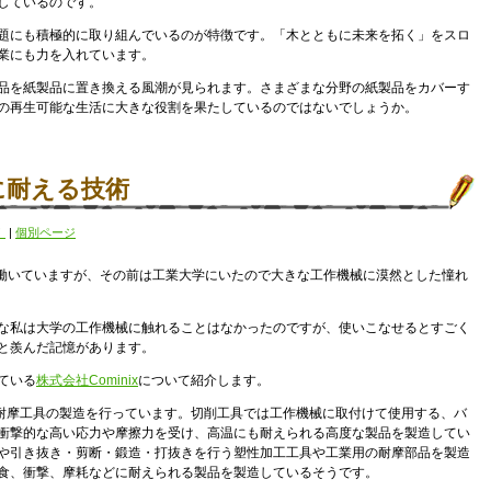
しているのです。
題にも積極的に取り組んでいるのが特徴です。「木とともに未来を拓く」をスロ
業にも力を入れています。
品を紙製品に置き換える風潮が見られます。さまざまな分野の紙製品をカバーす
の再生可能な生活に大きな役割を果たしているのではないでしょうか。
に耐える技術
！
|
個別ページ
在働いていますが、その前は工業大学にいたので大きな工作機械に漠然とした憧れ
な私は大学の工作機械に触れることはなかったのですが、使いこなせるとすごく
と羨んだ記憶があります。
ている
株式会社Cominix
について紹介します。
具や耐摩工具の製造を行っています。切削工具では工作機械に取付けて使用する、バ
衝撃的な高い応力や摩擦力を受け、高温にも耐えられる高度な製品を製造してい
や引き抜き・剪断・鍛造・打抜きを行う塑性加工工具や工業用の耐摩部品を製造
食、衝撃、摩耗などに耐えられる製品を製造しているそうです。