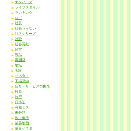
ナンバーズ
ライフスタイル
ランキング
ロゴ
社長
社長うらない
社名シリーズ
社歌
社会貢献
経営
製品
再開発
地域
実験
小ネタ！
工場見学
店名・サービスの由来
役員
旅行
日本初
有報ミス
未分類
株主優待
業界地図
業界小ネタ