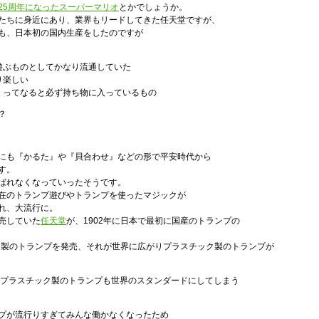
25周年になったスーパーマリオ
とかでしょうか。
たちに身近にあり、業界もリードしてきた任天堂ですが、
も、日本初の国内生産をしたのですが
遊ぶものとしてかなり流通していた
り楽しい
くってなると必ず持ち物に入っているもの
？
にも『かるた』や『貝合わせ』などの形で平安時代から
す。
ばれなくなっていったそうです。
在のトランプ遊びやトランプを使ったマジックが
れ、大流行に。
売していた
任天堂
が、1902年に日本で最初に国産のトランプの
ック製のトランプを発売、それが世界に広がりプラスチック製のトランプが
うにプラスチック製のトランプも世界のスタンダードにしてしまう
プが流行りすぎてみんな働かなくなったため