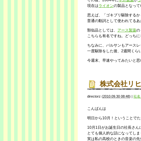
その後、2004年に
中外製薬
が
現在は
ライオン
の製品となって
思えば、「ゴキブリ駆除するか
普通の動詞として使われてるあ
類似品としては、
アース製薬
の
こちらも有名ですね。どっちに
ちなみに、バルサンもアースレ
一度駆除をした後、2週間くら
今週末、早速やってみたいと思
株式会社リ
directorz
(
2010.09.30 08:48
)
|
社名
こんばんは
明日から10月！ということで
10月1日がお誕生日の社長さん
とても個人的な話になってしま
実は私の高校のときの音楽の先