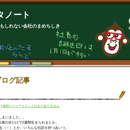
タノート
もしれない会社のまめちしき
ブログ記事
|
個別ページ
|
コメントはまだありません
しまいました。。
1滴の水だけで2週間生きられるとか、
る（！）とか、いろんな伝説を持つあいつ。