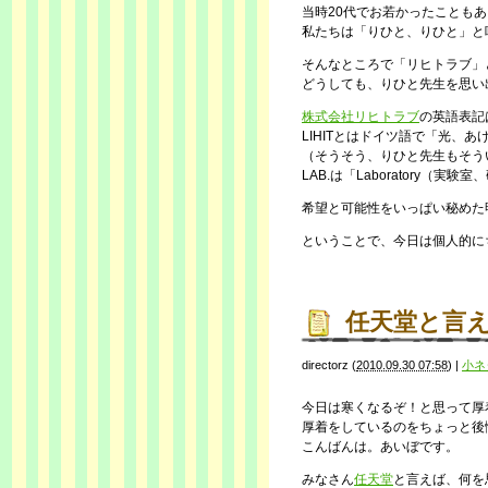
当時20代でお若かったことも
私たちは「りひと、りひと」と
そんなところで「リヒトラブ」
どうしても、りひと先生を思い
株式会社リヒトラブ
の英語表記は
LIHITとはドイツ語で「光、
（そうそう、りひと先生もそう
LAB.は「Laboratory（
希望と可能性をいっぱい秘めた
ということで、今日は個人的に
任天堂と言
directorz
(
2010.09.30 07:58
)
|
小ネ
今日は寒くなるぞ！と思って厚
厚着をしているのをちょっと後
こんばんは。あいぼです。
みなさん
任天堂
と言えば、何を