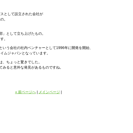
ビスとして設立された会社が
もの。
部」として立ち上げたもの。
ます。
という会社の社内ベンチャーとして1996年に開発を開始、
タイムジャパンとなっています。
は、ちょっと驚きでした。
てみると意外な発見があるものですね。
« 前ページへ
|
メインページ
|