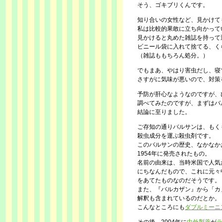
そう、ゴキブリくんです。
知り合いの女性など、見かけて
私は比較的果敢に立ち向かって
見かけると丸めた雑誌を持って
ビニール袋に入れて捨てる、く
（雑誌ももちろん処分。）
でもまあ、やはり害虫だし、寝
さすがに気味が悪いので、対策
予防が肝心なようなのですが、
調べてみたのですが、まずはバ
結論に至りました。
ご存知の通りバルサンは、もく
殺虫成分を運ぶ殺虫剤です。
このバルサンの歴史、なかなか
1954年に発売されたもの。
名前の由来は、当時米国で人気だっ
にちなんだもので、これに元々中
をあてたものなのだそうです。
また、『バルカザン』から「カ
解釈も含まれているのだとか。
こんなところにも
ダブルミーニ