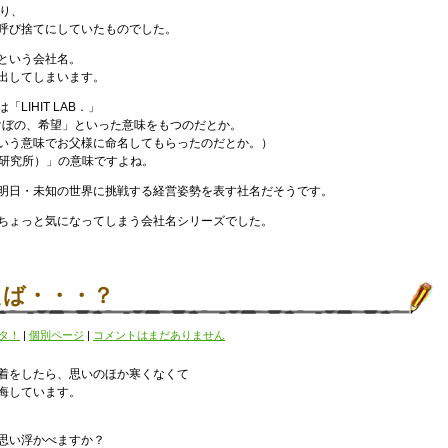
あり、
呼び捨てにしていたものでした。
という会社名。
出してしまいます。
「LIHIT LAB．」
あけぼの、希望」といった意味をもつのだとか。
いう意味でお父様に命名してもらったのだとか。）
実験室、研究所）」の意味ですよね。
明日・未知の世界に挑戦する経営姿勢を表す社名だそうです。
ちょっと気になってしまう会社名シリーズでした。
えば・・・？
タ！
|
個別ページ
|
コメントはまだありません
着をしたら、思いのほか寒くなくて
悔しています。
思い浮かべますか？