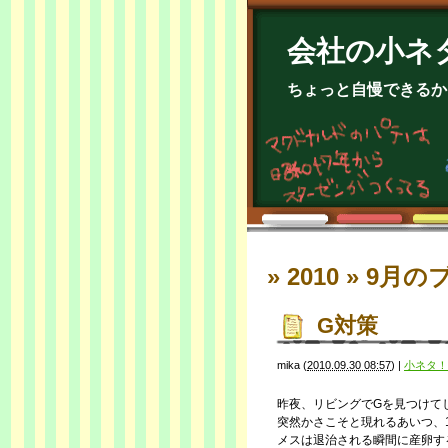
会社の小ネ
ちょっと自慢できるか
» 2010 » 9月
の
G対策
mika
(
2010.09.30 08:57
)
|
小ネタ！
昨夜、リビングでGを見つけて
突然かさこそと現れるあいつ、
メスは退治される瞬間に産卵す