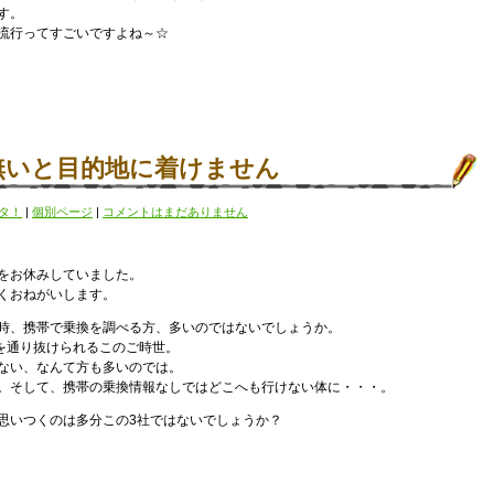
す。
流行ってすごいですよね～☆
無いと目的地に着けません
タ！
|
個別ページ
|
コメントはまだありません
をお休みしていました。
くおねがいします。
時、携帯で乗換を調べる方、多いのではないでしょうか。
改札を通り抜けられるこのご時世。
ない、なんて方も多いのでは。
。そして、携帯の乗換情報なしではどこへも行けない体に・・・。
思いつくのは多分この3社ではないでしょうか？