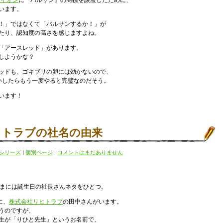
ライオン
に『バルサン』の商標を譲渡したために、
います。
！」ではなくて「バルサンするか！」が
たり、認知度の高さを感じますよね。
「アースレッド」があります。
しようかな？
ッドも、ゴキブリの卵には効かないので、
いしたらもう一度やると完璧なのだそう。
います！
ヒトラブの社名の由来
シリーズ
|
個別ページ
|
コメントはまだありません
たまには誕生日の社長さんネタをひとつ。
に、
株式会社リヒトラブ
の田中さんがいます。
うのですが、
生が「りひと先生」というお名前で、