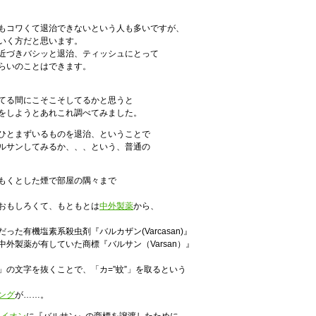
もコワくて退治できないという人も多いですが、
いく方だと思います。
近づきバシッと退治、ティッシュにとって
らいのことはできます。
てる間にこそこそしてるかと思うと
をしようとあれこれ調べてみました。
ひとまずいるものを退治、ということで
ルサンしてみるか、、、という、普通の
もくとした煙で部屋の隅々まで
おもしろくて、もともとは
中外製薬
から、
た有機塩素系殺虫剤『バルカザン(Varcasan)』
外製薬が有していた商標『バルサン（Varsan）』
」の文字を抜くことで、「カ=”蚊”」を取るという
ング
が……。