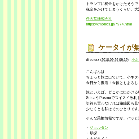
トランプに税金をかけたそうで
税金をかけてしまうくらい、大
任天堂株式会社
https://kmonos.jp/7974.html
ケータイが
directorz
(
2010.09.29 09:19
)
|
小ネ
こんばんは
ちょっと旅に出ていて、小ネタ
今日から復活！今後ともよろし
旅といえば、どこかに出かける
SuicaやPasmoでスイスイ
切符も買わなければ路線図も見
少なくとも私はそのひとりです
そんな乗換情報ですが、パッと
・
ジョルダン
・駅探
・ナビタイム