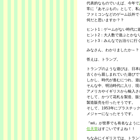
代表的なものでいえば、今年で
常に『あそぶもの』として、私
ファミコンなどのゲーム以外で
何だと思いますか？？
ヒント1：ゲームがない時代に
ヒント2：大人数で遊ぶとかな
ヒント3：みんなでお泊りに行
みなさん、わかりましたか～？
答えは、トランプ。
トランプのような遊びは、日本
古くから親しまれていた遊びで
しかし、時代が進むにつれ、遊
そんな中、明治時代に入り、現
アメリカやイギリスから輸入さ
そして、かつて花札を製造、販
製造販売を行ったそうです。
そして、1953年にプラスチ
メジャーになったそうです。
『wii』が世界でも有名なよ
任天堂
はすごいですよね！！
ちなみにイギリスでは、トラン