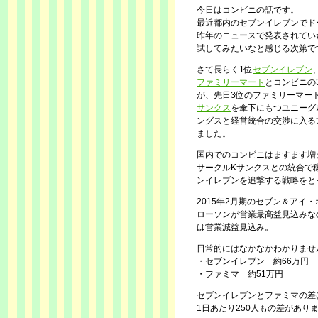
今日はコンビニの話です。
最近都内のセブンイレブンでド
昨年のニュースで発表されてい
試してみたいなと感じる次第で
さて長らく1位
セブンイレブン
ファミリーマート
とコンビニの
が、先日3位のファミリーマー
サンクス
を傘下にもつユニーグ
ングスと経営統合の交渉に入る
ました。
国内でのコンビニはますます増
サークルKサンクスとの統合で
ンイレブンを追撃する戦略をと
2015年2月期のセブン＆アイ
ローソンが営業最高益見込みな
は営業減益見込み。
日常的にはなかなかわかりませ
・セブンイレブン 約66万円
・ファミマ 約51万円
セブンイレブンとファミマの差は
1日あたり250人もの差があり