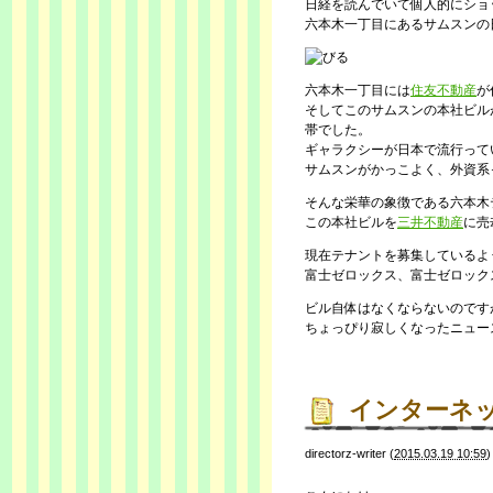
日経を読んでいて個人的にショ
六本木一丁目にあるサムスンの
六本木一丁目には
住友不動産
が
そしてこのサムスンの本社ビル
帯でした。
ギャラクシーが日本で流行って
サムスンがかっこよく、外資系
そんな栄華の象徴である六本木
この本社ビルを
三井不動産
に売
現在テナントを募集しているよ
富士ゼロックス、富士ゼロック
ビル自体はなくならないのです
ちょっぴり寂しくなったニュー
インターネ
directorz-writer
(
2015.03.19 10:59