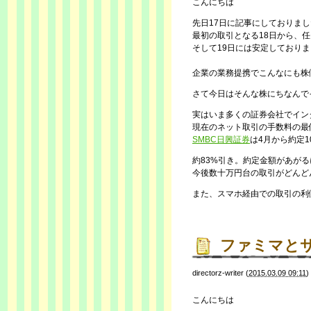
こんにちは
先日17日に記事にしておりまし
最初の取引となる18日から、
そして19日には安定しており
企業の業務提携でこんなにも株
さて今日はそんな株にちなんで
実はいま多くの証券会社でイン
現在のネット取引の手数料の最
SMBC日興証券
は4月から約定
約83%引き。約定金額があが
今後数十万円台の取引がどんど
また、スマホ経由での取引の利
ファミマと
directorz-writer
(
2015.03.09 09:11
)
こんにちは