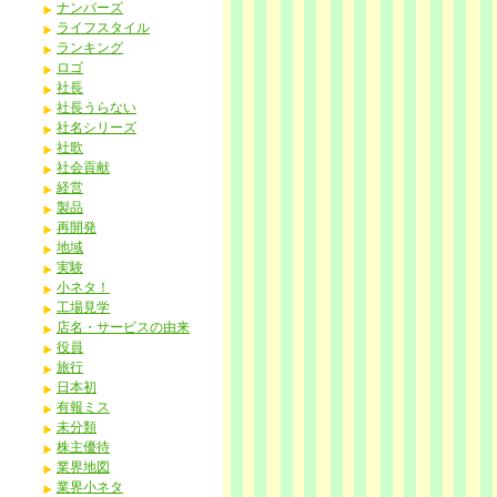
ナンバーズ
ライフスタイル
ランキング
ロゴ
社長
社長うらない
社名シリーズ
社歌
社会貢献
経営
製品
再開発
地域
実験
小ネタ！
工場見学
店名・サービスの由来
役員
旅行
日本初
有報ミス
未分類
株主優待
業界地図
業界小ネタ