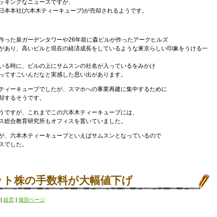
ッキングなニュースですが、
日本本社(六本木ティーキューブ)が売却されるようです。
作った泉ガーデンタワーや26年前に森ビルが作ったアークヒルズ
があり、高いビルと現在の経済成長をしているような東京らしい印象をうける一
いる時に、ビルの上にサムスンの社名が入っているをみかけ
ってすごいんだなと実感した思い出があります。
ティーキューブでしたが、スマホへの事業再建に集中するために
却するそうです。
うですが、これまでこの六本木ティーキューブには、
ス総合教育研究所もオフィスを置いていました。
が、六本木ティーキューブといえばサムスンとなっているので
スでした。
ット株の手数料が大幅値下げ
)
|
経営
|
個別ページ