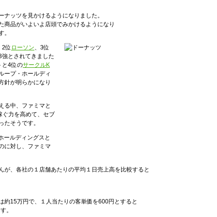
ーナッツを見かけるようになりました。
た商品がいよいよ店頭でみかけるようになり
す。
、2位
ローソン
、3位
3強とされてきました
トと4位の
サークルK
ループ・ホールディ
方針が明らかになり
える中、ファミマと
稼ぐ力を高めて、セブ
ったそうです。
・ホールディングスと
のに対し、ファミマ
んが、各社の１店舗あたりの平均１日売上高を比較すると
約15万円で、１人当たりの客単価を600円とすると
ます。