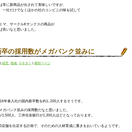
は常に新商品が出されて美味しいですが、
、一社だけでなくほかの社のコンビニの味を試して
ミマ、サークルKサンクスの商品が
ば良いなと思いました。
新卒の採用数がメガバンク並みに
)
|
経営
,
地域
,
小ネタ！
|
個別ページ
016年春入社の国内新卒数を約1､200人するそうです。
メガバンク並みの採用数だなと思いました。
1,500人、三井住友銀行が1,300人ほどとなっております。
00店舗を出店する計画で、そのための人材育成に重きをおいているようです。