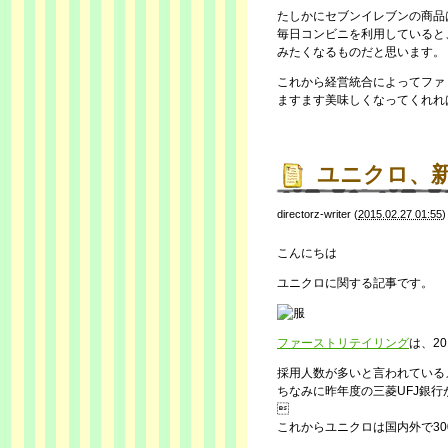
たしかにセブンイレブンの商品
毎日コンビニを利用していると
みたくなるものだと思います。
これから経営統合によってファ
ますます美味しくなってくれれ
ユニクロ、
directorz-writer
(
2015.02.27 01:55
こんにちは
ユニクロに関する記事です。
ファーストリテイリング
は、2
採用人数が多いと言われている
ちなみに昨年度の三菱UFJ銀行が

これからユニクロは国内外で3