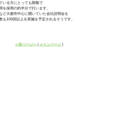
ている方にとっても朗報で
用を採用の約半分で行います。
など大都市中心に開いていた会社説明会を
数も100回以上を実施を予定されるそうです。
« 前ページへ
|
メインページ
|