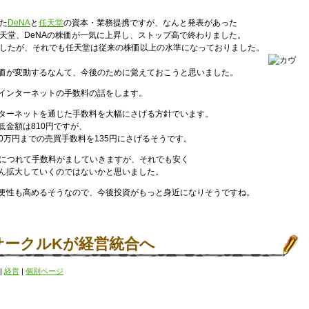
た
DeNA
と
任天堂
の資本・業務提携ですが、なんと発表があった
任天堂、DeNAの株価が一気に上昇し、ストップ高で終わりました。
ましたが、それでも任天堂は従来の株価以上の水準になっておりました。
価が変動するなんて、今後のために覚えておこうと思いました。
インターネットの手数料の話をします。
ターネットを通じた手数料を大幅にさげる方針でいます。
低金額は810円ですが、
10万円までの売買手数料を135円にさげるそうです。
るにつれて手数料がましていきますが、それでも安く
ん拡大していくのではないかと思いました。
便性も高めるそうなので、今後投資がもっと身近になりそうですね。
サークルKが経営統合へ
|
経営
|
個別ページ