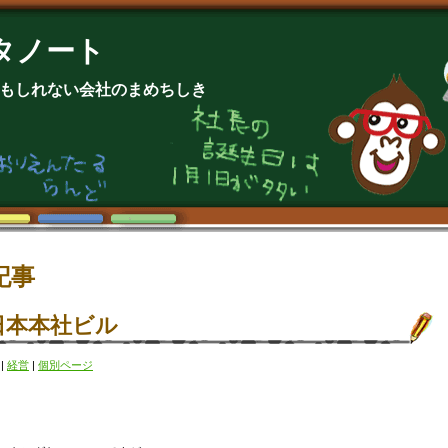
タノート
もしれない会社のまめちしき
記事
日本本社ビル
)
|
経営
|
個別ページ