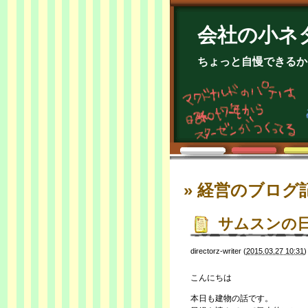
会社の小ネ
ちょっと自慢できるか
» 経営
のブログ
サムスンの
directorz-writer
(
2015.03.27 10:31
こんにちは
本日も建物の話です。