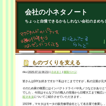
会社の小ネタノート
ちょっと自慢できるかもしれない会社のまめち
ものづくりを支える
riku
(
2025.07.11 06:21
)
|
小ネタ！
|
個別ページ
皆さんはDIYお好きですか？私はそこまでですが，私の父親が元大
そのため家の物置にはインパクトドライバや丸ノコなどがありとても
でした． 今回はそんなプロの職人の現場から日曜大工まで幅広
社マキタ
についてご紹介させていただきます．
1915年，マキタはモータの販売修理会社として名古屋で創業し